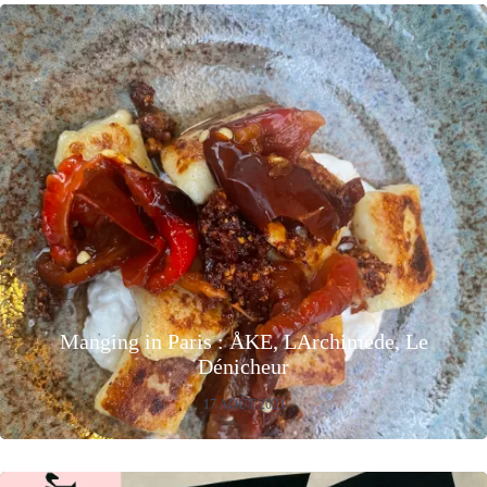
Manging in Paris : ÅKE, LArchimede, Le
Dénicheur
17 AOÛT 2023