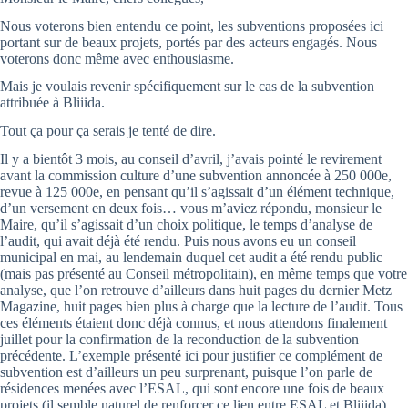
Nous voterons bien entendu ce point, les subventions proposées ici
portant sur de beaux projets, portés par des acteurs engagés. Nous
voterons donc même avec enthousiasme.
Mais je voulais revenir spécifiquement sur le cas de la subvention
attribuée à Bliiida.
Tout ça pour ça serais je tenté de dire.
Il y a bientôt 3 mois, au conseil d’avril, j’avais pointé le revirement
avant la commission culture d’une subvention annoncée à 250 000e,
revue à 125 000e, en pensant qu’il s’agissait d’un élément technique,
d’un versement en deux fois… vous m’aviez répondu, monsieur le
Maire, qu’il s’agissait d’un choix politique, le temps d’analyse de
l’audit, qui avait déjà été rendu. Puis nous avons eu un conseil
municipal en mai, au lendemain duquel cet audit a été rendu public
(mais pas présenté au Conseil métropolitain), en même temps que votre
analyse, que l’on retrouve d’ailleurs dans huit pages du dernier Metz
Magazine, huit pages bien plus à charge que la lecture de l’audit. Tous
ces éléments étaient donc déjà connus, et nous attendons finalement
juillet pour la confirmation de la reconduction de la subvention
précédente. L’exemple présenté ici pour justifier ce complément de
subvention est d’ailleurs un peu surprenant, puisque l’on parle de
résidences menées avec l’ESAL, qui sont encore une fois de beaux
projets (il semble naturel de renforcer ce lien entre ESAL et Bliiida)