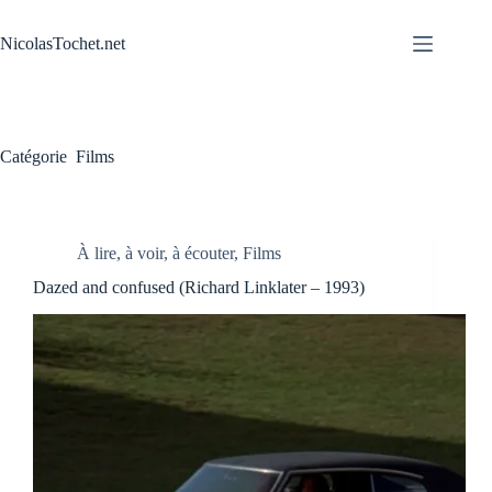
Passer
au
NicolasTochet.net
contenu
Catégorie
Films
À lire, à voir, à écouter
,
Films
Dazed and confused (Richard Linklater – 1993)