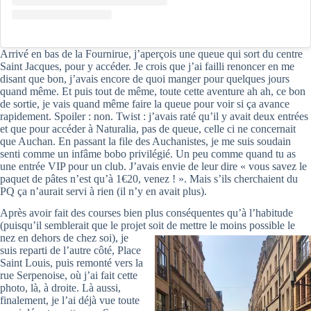
Arrivé en bas de la Fournirue, j’aperçois une queue qui sort du centre
Saint Jacques, pour y accéder. Je crois que j’ai failli renoncer en me
disant que bon, j’avais encore de quoi manger pour quelques jours
quand même. Et puis tout de même, toute cette aventure ah ah, ce bon
de sortie, je vais quand même faire la queue pour voir si ça avance
rapidement. Spoiler : non. Twist : j’avais raté qu’il y avait deux entrées
et que pour accéder à Naturalia, pas de queue, celle ci ne concernait
que Auchan. En passant la file des Auchanistes, je me suis soudain
senti comme un infâme bobo privilégié. Un peu comme quand tu as
une entrée VIP pour un club. J’avais envie de leur dire « vous savez le
paquet de pâtes n’est qu’à 1€20, venez ! ». Mais s’ils cherchaient du
PQ ça n’aurait servi à rien (il n’y en avait plus).
Après avoir fait des courses bien plus conséquentes qu’à l’habitude
(puisqu’il semblerait que le projet soit de mettre le moins possible le
nez en dehors de chez soi),
je
suis reparti de l’autre côté, Place
Saint Louis, puis remonté vers la
rue Serpenoise, où j’ai fait cette
photo, là, à droite. Là aussi,
finalement, je l’ai déjà vue toute