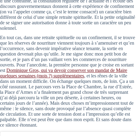
d’une contrainte, la consultation régulière de l’actualité et l’écoute des
discours gouvernementaux donnent à cette expérience de confinement
(on va l’appeler comme ça, c’est le terme consacré) un caractère bien
différent de celui d’une simple retraite spirituelle. Et la petite originalité
de se signer une autorisation donne à toute sortie un caractère un peu
solennel.
En tout cas, dans une retraite spirituelle ou un confinement, il se trouve
que les réserves de nourriture viennent toujours à s’amenuiser et qu’en
l’occurrence, sans devenir impérative séance tenante, la sortie en
question devenait plus qu’utile. Je me signe donc mon petit bon de
sortie, et je pars d’un pas vaillant vers les commerces de nourriture
ouverts. Pour l’anecdote, la première personne que je croise en sortant
est
Dominique Gros, qui va devoir conserver son mandat de Maire
quelques semaines (mois ?) supplémentaires
, et les rênes de la ville
dans un moment difficile. On échange quelques mots, de loin. Ça a un
côté rassurant. Le parcours vers la Place de Chambre, la rue d’Estrée,
la Place d’Armes n’a finalement pas grand chose de très surprenant
(j’ai déjà parcouru la ville un peu déserte, à certaines heures, ou
certains jours de l’année). Mais deux choses m’impressionnent tout de
même : le silence, sans doute provoqué par l’absence quasi complète
de circulation. Et une sorte de tension dont a l’impression qu’elle est
palpable. Elle n’est peut être que dans mon esprit. Et sans doute dans
ce silence étonnant.