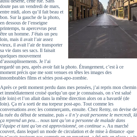
aussi déserte, cette rue. Sans
doute pas un vendredi de mars,
entre midi, alors qu’il fait beau et
bon. Sur la gauche de la photo,
en dessous de l’enseigne
printemps, tu apercevras peut
être un homme. J’étais un peu
loin, mais il avait l’air assez
vieux, il avait l’air de transporter
sa vie dans ses sacs. Il faisait
quelques mouvement
d’assouplissements. Je l’ai
regardé un peu, après avoir fait la photo. Étrangement, c’est à ce
moment précis que me sont venues en têtes les images des
innombrables films et séries post-apo-zombie.
Après ce petit moment perdu dans mes pensées, j’ai repris mon chemin
et immédiatement croisé quelqu’un que je connaissais, on s’est salué
(de loin) et l’on allait dans la même direction alors on a bavardé (de
loin). Ça m’a sorti de ma torpeur post-apo. Tout comme les
conversations avec les commerçants, ensuite. Chez Remy, on devise de
la ruée du début de semaine, puis
« il n’y avait personne le mercredi, là
ça reprend un peu… nous tant qu’on a personne de malade dans
l’équipe et tant qu’on est approvisionné, on continue »
. Au marché
couvert, dans lequel un mode de circulation et de mise à distance -que
je n’avais toujours pas compris en en repartant- a été mis en place :
« je