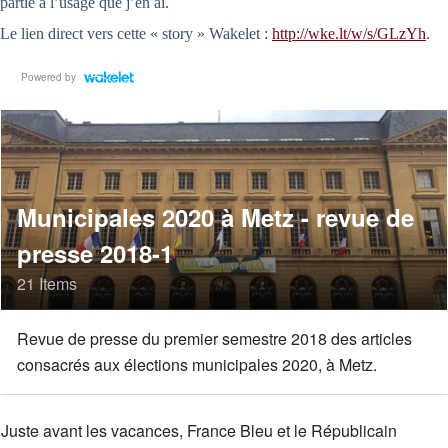
partie à l’usage que j’en ai.
Le lien direct vers cette « story » Wakelet :
http://wke.lt/w/s/GLzYh
.