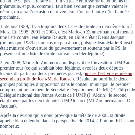
qu’on ne va pas la refaire ici. On va juste en ressortir deux points en
préambule, et puis, comme il faut bien avouer que certains valent le
détour, on aura l’occasion de revenir sur l’un ou l’autre d’ici l’année
prochaine.
1. depuis 1989, il y a toujours deux listes de droite au deuxième tour à
Metz. En 1995, 2001 et 2008, c’est Marie-Jo Zimmermann qui menait
une liste contre Jean-Marie Rausch, en 1989 c’était Denis Jacquat
(notons que 1989 est un cas un peu à part, puisque Jean-Marie Rausch
était ministre d’ouverture du gouvernement et soutenu par le PS, la
présence d’une liste de droite pouvait sembler légitime).
2. en 2008, Marie-Jo Zimmermann disposait de l’investiture UMP au
premier tour (ce qui semblait bien légitime, avec les deux députés
locaux du parti aux deux premières places),
puis se l’est vue retirée au
second au profit de Jean-Marie Rausch
. Résultat aujourd’hui : deux
groupes politiques d’opposition dans le conseil municipal, le premier
comprenant notamment le Secrétaire Départemental UMP (P. Thil) et le
Délégué national des Jeunes Actifs de l’UMP (J. Aldrin), le second
étant mené par les deux députés UMP locaux (MJ Zimmermann et D.
Jacquat).
Après la division qui a donc provoqué la défaite de 2008, la droite
appelle bien entendu, dans la perspective de 2014, à l’union. Et ils sont
nombreux.