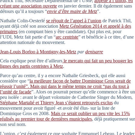
Patrick Thil, Secrétaire Départemental de l’UMP,
appelle à l’union, en
créant une association ouverte
en janvier dernier. Il dit également sans
détours qu’il a toujours “
envie d’être maire de Metz
”.
Nathalie Colin-Oesterlé
se réjouit de l’appel à l’union
de Patrick Thil,
ayant déjà créé son association
Metz Génération 2014 et appelé à des
primaires
(en comptant bien y être candidate). Qui plus est, pour
l’UDI, Metz fait partie d’un “
arc centriste
” et bénéficie à ce titre, d’une
attention nationale du mouvement.
Jean-Louis Borloo à Montigny-les-Metz
par
denisarre
Cela explique peut être d’ailleurs
le mercato qui fait un peu bouger les
lignes des partis centristes à Metz
.
Parce qu’au centre, il y a encore Nathalie Griesbeck, qui elle aussi
considère que “
la meilleure façon de battre Dominique Gros serait de
réussir l’unité”. Mais qui dans le même temps ne croit “pas du tout à
l’unité de façade
”. Alors on pourrait penser qu’elle commence à être un
peu isolée : avant le départ volontaire de Catherine Singer du Modem,
Stéphane Martalié et Thierry Jean s’étaient retrouvés exclus
du
mouvement pour avoir figuré -et avoir été élus- sur la liste de
Dominique Gros en 2008.
Mais ce serait oublier un peu vite les 15%
réalisés au premier tour de dernières municipales
, déjà pratiquement sur
son seul nom.
L’union, c’est également ce que souhaite Emmanuel Lebeau. Le leader