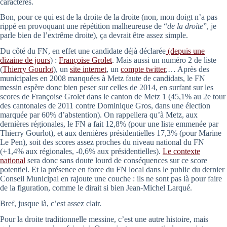
caractères.
Bon, pour ce qui est de la droite de la droite (non, mon doigt n’a pas
rippé en provoquant une répétition malheureuse de “
de la droite
”, je
parle bien de l’extrême droite), ça devrait être assez simple.
Du côté du FN, en effet une candidate déjà déclarée
(depuis une
dizaine de jours
) :
Françoise Grolet
. Mais aussi un numéro 2 de liste
(
Thierry Gourlot
), un
site internet
, un
compte twitter
,… Après des
municipales en 2008 manquées à Metz faute de candidats, le FN
messin espère donc bien peser sur celles de 2014, en surfant sur les
scores de Françoise Grolet dans le canton de Metz 1 (45,1% au 2e tour
des cantonales de 2011 contre Dominique Gros, dans une élection
marquée par 60% d’abstention). On rappellera qu’à Metz, aux
dernières régionales, le FN a fait 12,8% (pour une liste emmenée par
Thierry Gourlot), et aux dernières présidentielles 17,3% (pour Marine
Le Pen), soit des scores assez proches du niveau national du FN
(+1,4% aux régionales, -0,6% aux présidentielles).
Le contexte
national
sera donc sans doute lourd de conséquences sur ce score
potentiel. Et la présence en force du FN local dans le public du dernier
Conseil Municipal en rajoute une couche : ils ne sont pas là pour faire
de la figuration, comme le dirait si bien Jean-Michel Larqué.
Bref, jusque là, c’est assez clair.
Pour la droite traditionnelle messine, c’est une autre histoire, mais