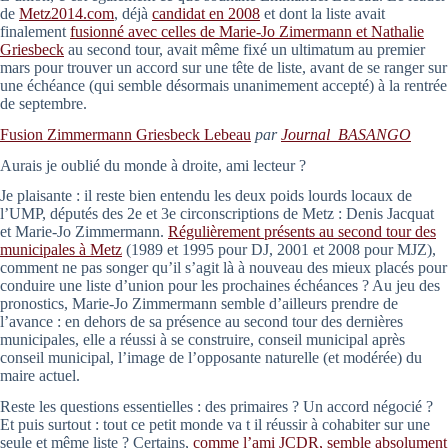
de
Metz2014.com
, déjà
candidat en 2008
et dont la liste avait
finalement
fusionné avec celles de Marie-Jo Zimermann et Nathalie
Griesbeck
au second tour, avait même fixé un ultimatum au premier
mars pour trouver un accord sur une tête de liste, avant de se ranger sur
une échéance (qui semble désormais unanimement accepté) à la rentrée
de septembre.
Fusion Zimmermann Griesbeck Lebeau
par
Journal_BASANGO
Aurais je oublié du monde à droite, ami lecteur ?
Je plaisante : il reste bien entendu les deux poids lourds locaux de
l’UMP, députés des 2e et 3e circonscriptions de Metz : Denis Jacquat
et Marie-Jo Zimmermann.
Régulièrement présents au second tour des
municipales à Metz
(1989 et 1995 pour DJ, 2001 et 2008 pour MJZ),
comment ne pas songer qu’il s’agit là à nouveau des mieux placés pour
conduire une liste d’union pour les prochaines échéances ? Au jeu des
pronostics, Marie-Jo Zimmermann semble d’ailleurs prendre de
l’avance : en dehors de sa présence au second tour des dernières
municipales, elle a réussi à se construire, conseil municipal après
conseil municipal, l’image de l’opposante naturelle (et modérée) du
maire actuel.
Reste les questions essentielles : des primaires ? Un accord négocié ?
Et puis surtout : tout ce petit monde va t il réussir à cohabiter sur une
seule et même liste ? Certains,
comme l’ami JCDR, semble absolument