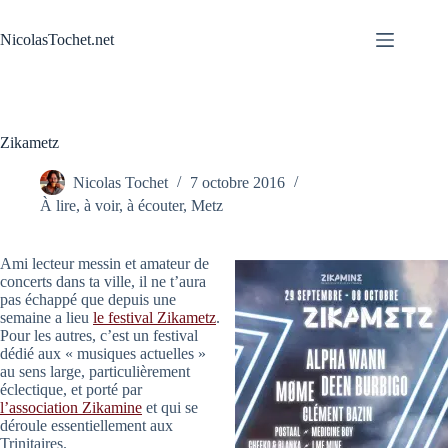
Passer
au
NicolasTochet.net
contenu
Zikametz
Nicolas Tochet
7 octobre 2016
À lire, à voir, à écouter
,
Metz
Ami lecteur messin et amateur de
concerts dans ta ville, il ne t’aura
pas échappé que depuis une
semaine a lieu
le festival Zikametz
.
Pour les autres, c’est un festival
dédié aux « musiques actuelles »
au sens large, particulièrement
éclectique, et porté par
l’association Zikamine
et qui se
déroule essentiellement aux
Trinitaires.