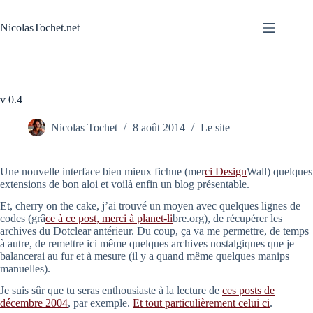
Passer
au
NicolasTochet.net
contenu
v 0.4
Nicolas Tochet
8 août 2014
Le site
Une nouvelle interface bien mieux fichue (mer
ci Design
Wall) quelques
extensions de bon aloi et voilà enfin un blog présentable.
Et, cherry on the cake, j’ai trouvé un moyen avec quelques lignes de
codes (grâ
ce à ce post, merci à planet-li
bre.org), de récupérer les
archives du Dotclear antérieur. Du coup, ça va me permettre, de temps
à autre, de remettre ici même quelques archives nostalgiques que je
balancerai au fur et à mesure (il y a quand même quelques manips
manuelles).
Je suis sûr que tu seras enthousiaste à la lecture de
ces posts de
décembre 2004
, par exemple.
Et tout particulièrement celui ci
.