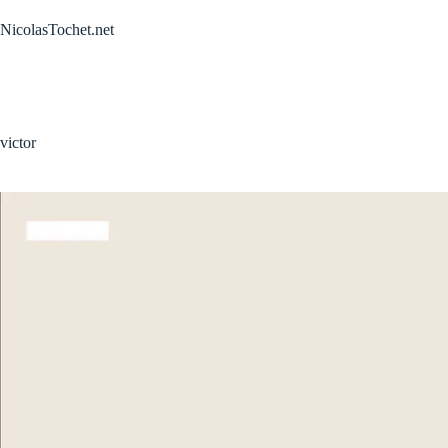
Passer
au
NicolasTochet.net
contenu
victor