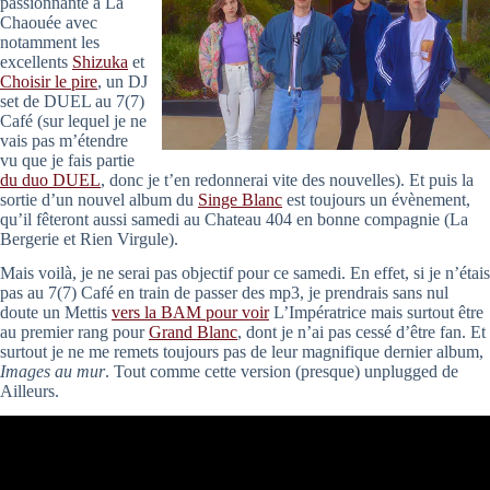
passionnante à La
Chaouée avec
notamment les
excellents
Shizuka
et
Choisir le pire
, un DJ
set de DUEL au 7(7)
Café (sur lequel je ne
vais pas m’étendre
vu que je fais partie
du duo DUEL
, donc je t’en redonnerai vite des nouvelles). Et puis la
sortie d’un nouvel album du
Singe Blanc
est toujours un évènement,
qu’il fêteront aussi samedi au Chateau 404 en bonne compagnie (La
Bergerie et Rien Virgule).
Mais voilà, je ne serai pas objectif pour ce samedi. En effet, si je n’étais
pas au 7(7) Café en train de passer des mp3, je prendrais sans nul
doute un Mettis
vers la BAM pour voir
L’Impératrice mais surtout être
au premier rang pour
Grand Blanc
, dont je n’ai pas cessé d’être fan. Et
surtout je ne me remets toujours pas de leur magnifique dernier album,
Images au mur
. Tout comme cette version (presque) unplugged de
Ailleurs.