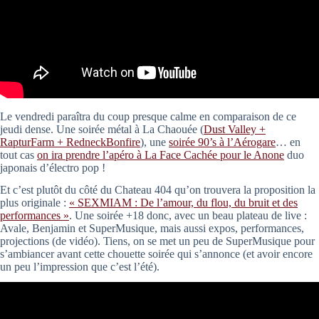
Le vendredi paraîtra du coup presque calme en comparaison de ce
jeudi dense. Une soirée métal à La Chaouée (
Dust Valley +
RapturFarm + RedneckBonfire
), une
soirée 90’s à l’Aérogare
… en
tout cas
on ira prendre l’apéro à La Face Cachée pour le Anone
duo
japonais d’électro pop !
Et c’est plutôt du côté du Chateau 404 qu’on trouvera la proposition la
plus originale :
« SEXMIAM : De l’amour, du flou, du bruit et des
performances »
. Une soirée +18 donc, avec un beau plateau de live :
Avale, Benjamin et SuperMusique, mais aussi expos, performances,
projections (de vidéo). Tiens, on se met un peu de SuperMusique pour
s’ambiancer avant cette chouette soirée qui s’annonce (et avoir encore
un peu l’impression que c’est l’été).