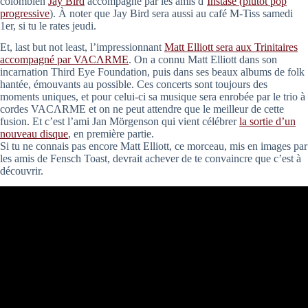
colombien
Jay Bird
accompagné par les amis d’
Instase (plutôt pop
progressive
). À noter que Jay Bird sera aussi au café M-Tiss samedi
1er, si tu le rates jeudi.
Et, last but not least, l’impressionnant
Matt Elliott sera aux Trinitaires
accompagné par VACΛRME
. On a connu Matt Elliott dans son
incarnation Third Eye Foundation, puis dans ses beaux albums de folk
hantée, émouvants au possible. Ces concerts sont toujours des
moments uniques, et pour celui-ci sa musique sera enrobée par le trio à
cordes VACΛRME et on ne peut attendre que le meilleur de cette
fusion. Et c’est l’ami Jan Mörgenson qui vient célébrer
la sortie d’un
nouveau disque
, en première partie.
Si tu ne connais pas encore Matt Elliott, ce morceau, mis en images par
les amis de Fensch Toast, devrait achever de te convaincre que c’est à
découvrir.