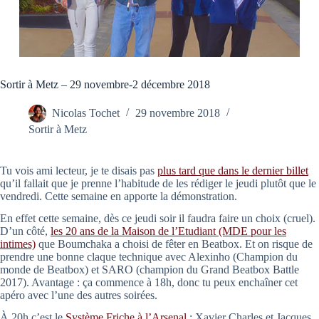
Sortir à Metz – 29 novembre-2 décembre 2018
Nicolas Tochet
29 novembre 2018
Sortir à Metz
Tu vois ami lecteur, je te disais pas
plus tard que dans le dernier billet
qu’il fallait que je prenne l’habitude de les rédiger le jeudi plutôt que le
vendredi. Cette semaine en apporte la démonstration.
En effet cette semaine, dès ce jeudi soir il faudra faire un choix (cruel).
D’un côté,
les 20 ans de la Maison de l’Etudiant (MDE pour les
intimes)
que Boumchaka a choisi de fêter en Beatbox. Et on risque de
prendre une bonne claque technique avec Alexinho (Champion du
monde de Beatbox) et SARO (champion du Grand Beatbox Battle
2017). Avantage : ça commence à 18h, donc tu peux enchaîner cet
apéro avec l’une des autres soirées.
À 20h c’est le
Système Friche à l’Arsenal
: Xavier Charles et Jacques