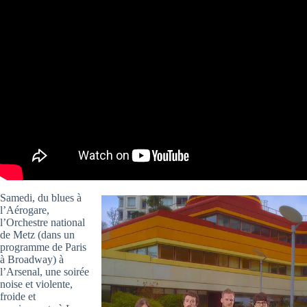
Samedi, du blues à
l’Aérogare,
l’Orchestre national
de Metz (dans un
programme de Paris
à Broadway) à
l’Arsenal, une soirée
noise et violente,
froide et