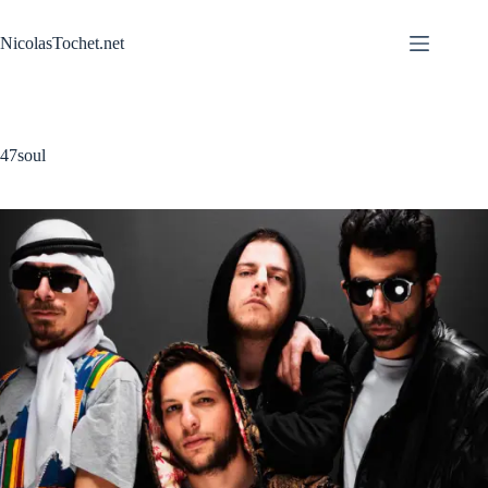
Passer
au
NicolasTochet.net
contenu
47soul