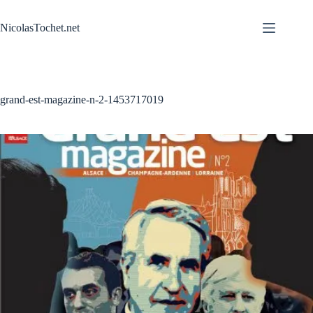
Passer
au
NicolasTochet.net
contenu
grand-est-magazine-n-2-1453717019