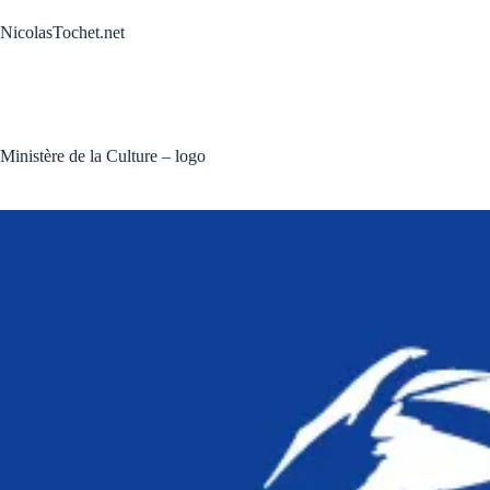
Passer
au
NicolasTochet.net
contenu
Ministère de la Culture – logo