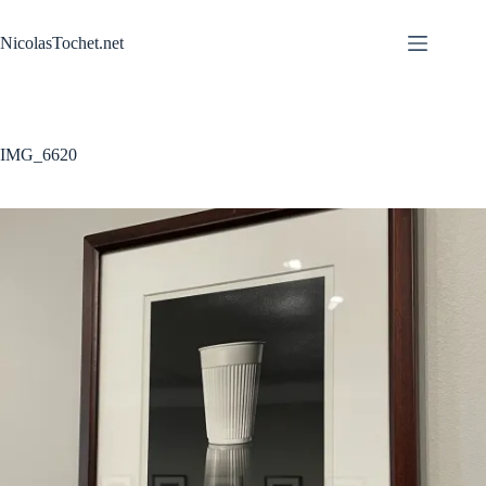
Passer
au
NicolasTochet.net
contenu
IMG_6620