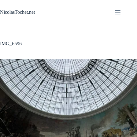
Passer
au
NicolasTochet.net
contenu
IMG_6596