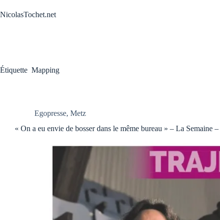
Passer
au
NicolasTochet.net
contenu
Étiquette
Mapping
Egopresse
,
Metz
« On a eu envie de bosser dans le même bureau » – La Semaine 