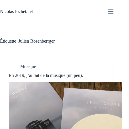
Passer
au
NicolasTochet.net
contenu
Étiquette
Julien Rosenberrger
Musique
En 2019, j’ai fait de la musique (un peu).