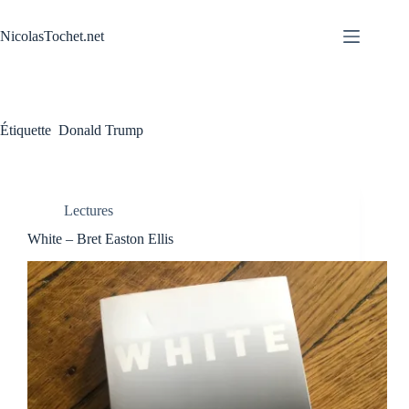
Passer
au
NicolasTochet.net
contenu
Étiquette
Donald Trump
Lectures
White – Bret Easton Ellis