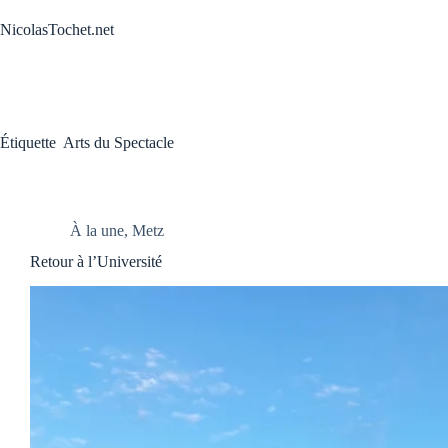
Passer
au
NicolasTochet.net
contenu
Étiquette
Arts du Spectacle
À la une
,
Metz
Retour à l’Université