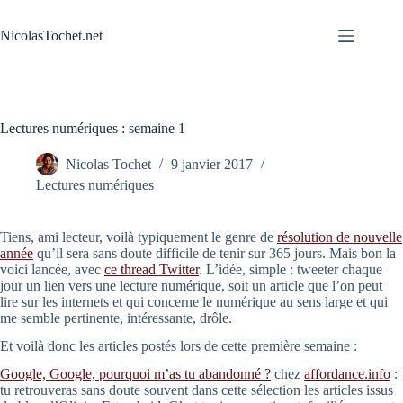
Passer
au
NicolasTochet.net
contenu
Lectures numériques : semaine 1
Nicolas Tochet
9 janvier 2017
Lectures numériques
Tiens, ami lecteur, voilà typiquement le genre de
résolution de nouvelle
année
qu’il sera sans doute difficile de tenir sur 365 jours. Mais bon la
voici lancée, avec
ce thread Twitter
. L’idée, simple : tweeter chaque
jour un lien vers une lecture numérique, soit un article que l’on peut
lire sur les internets et qui concerne le numérique au sens large et qui
me semble pertinente, intéressante, drôle.
Et voilà donc les articles postés lors de cette première semaine :
Google, Google, pourquoi m’as tu abandonné ?
chez
affordance.info
:
tu retrouveras sans doute souvent dans cette sélection les articles issus