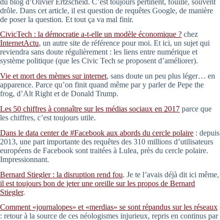
du blog d’Olivier Ertzscheid. C’est toujours pertinent, fouillé, souvent
drôle. Dans cet article, il est question de requêtes Google, de manière
de poser la question. Et tout ça va mal finir.
CivicTech : la démocratie a-t-elle un modèle économique ?
chez
InternetActu
, un autre site de référence pour moi. Et ici, un sujet qui
reviendra sans doute régulièrement : les liens entre numérique et
système politique (que les Civic Tech se proposent d’améliorer).
Vie et mort des mèmes sur internet
, sans doute un peu plus léger… en
apparence. Parce qu’on finit quand même par y parler de Pepe the
frog, d’Alt Right et de Donald Trump.
Les 50 chiffres à connaître sur les médias sociaux en 2017
parce que
les chiffres, c’est toujours utile.
Dans le data center de #Facebook aux abords du cercle polaire
: depuis
2013, une part importante des requêtes des 310 millions d’utilisateurs
européens de Facebook sont traitées à Lulea, près du cercle polaire.
Impressionnant.
Bernard Stiegler : la disruption rend fou
. Je te l’avais déjà dit ici même,
il est toujours bon de jeter une oreille sur les propos de Bernard
Stiegler
.
Comment «journalopes» et «merdias» se sont répandus sur les réseaux
: retour à la source de ces néologismes injurieux, repris en continus par