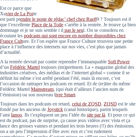
Est ce parce que
Xa
vier de La Por
te
est parti pr
endre le poste de rédac’ chef chez Rue8
9 ? Toujours est il
que l’excellente
Place de la Toile
s’arrête à la rentrée. Je trouve ça bien
dommage et je ne suis semble t il
pas le seu
l. On se consolera en
écoutant les
podcasts qui sont encore en nombre disponibles chez
France Cult
ure. Et l’on espère que France Culture trouvera une petite
place à l’influence des internets sur nos vies, c’est plus que jamais
d’actualité.
A la rentrée devrait par contre reprendre l’immanquable
Soft Power
d’un
Frédéric Martel
toujours (im)pertinent. La « magazine global des
industries créatives, des médias et de l’internet global » comme il se
définit lui même s’est arrêté pendant l’été, mais là encore, c’est
l’occasion de rattraper les podcasts en retard. Et de (re)lire du même
Frédéric Martel
Mainstream
, (qui était d’ailleurs l’ancien nom de
l’émission) ou son nouveau l
ivre Smart
.
Toujours dans les podcasts en retard,
celui de ZQSD
.
ZQSD
est le site
fondé par les anciens de
Joystick
(canal historique), parmi lesquels
l’ami
Ianoo
. Ils t’expliquent un peu l’idée du
site par là
. Et pour ce qui
est du podcast, pas de surprise, ça cause jeux vidéos avec vista et ça
lance des grosses vannes et pendant les trois heures (!!) des émissions.
on a un peu l’impression d’être avec eux et c’est rudement
sympathique. Ça marche d’autant mieux en sifflant une bière, ce qu’ils