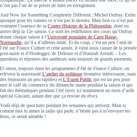
n’ont pas l’air de se priver de faire en enregistrant.
And Now for Something Completely Different : Michel Onfray. Enfin
quoique pour les vannes ce n’est pas le dernier. Mais bon ce n’est pas
vraiment l’essence de sa
Contre Histoire de la Philosophie
, dont on
arrive déjà la 12e saison. Ce sont les rediffusion des cours qu’Onfray
donne chaque saison à l’
Université populaire de Caen Basse-
Normandie
, qu’il a d’ailleurs initié. Et du coup, c’est un peu l’ami de
l’été sur France Culture et cette année, il vient nous causer de la pensée
post-nazie et d’Heidegger, de Deleuze et d’Hannah Arendt… Les
questions et réponses des auditeurs sont toujours de grands moments.
Et sinon, toujours dans les programmes d’été de France Culture, on
relèvera la nouveauté
L’atelier du politique
(tentative intéressante, mais
des émissions un peu rapides) et
L’Esprit Public
qui est un peu pour
moi le café du commerce du dimanche matin pendant la saison et qui
fait des thématiques pendant l’été (avec ici notamment un mois d’août
spécial Giscard, autant dire que ça envoie du rêve).
Voilà déjà de quoi faire pendant les semaines qui arrivent. Mais si
comme moi tu aimes la radio qui parle, n’hésite pas à m’envoyer tes
liens, ce serait aimable !