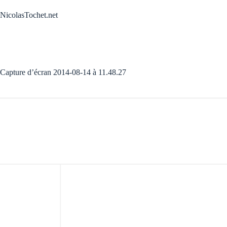
Passer
au
NicolasTochet.net
contenu
Capture d’écran 2014-08-14 à 11.48.27