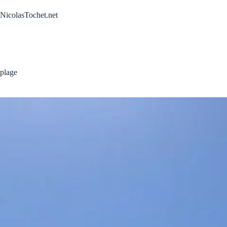
Passer
au
NicolasTochet.net
contenu
plage