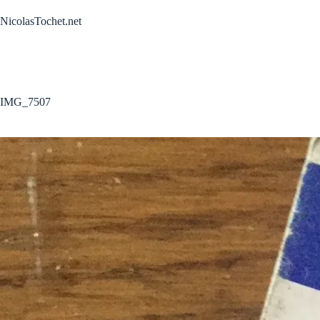
Passer
au
NicolasTochet.net
contenu
IMG_7507