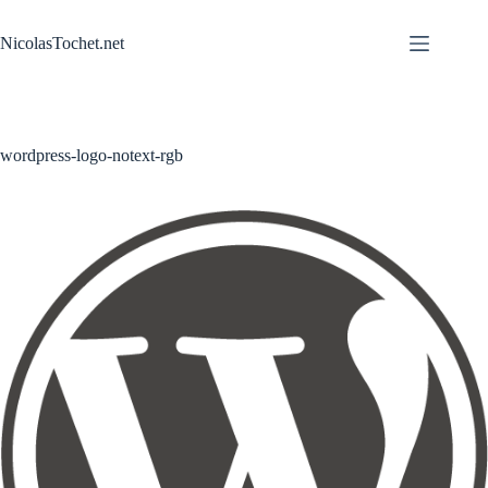
Passer
au
NicolasTochet.net
contenu
wordpress-logo-notext-rgb