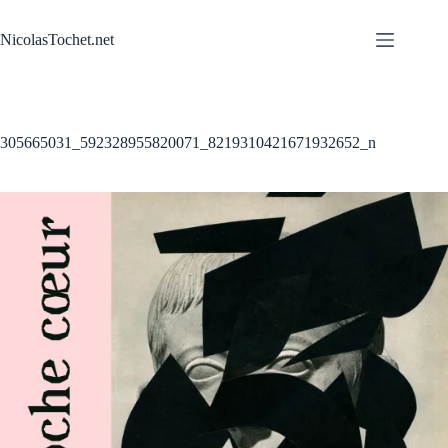
Passer
au
NicolasTochet.net
contenu
305665031_592328955820071_8219310421671932652_n