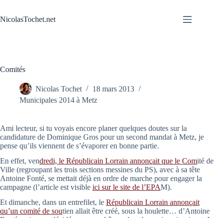
Passer
au
NicolasTochet.net
contenu
Comités
Nicolas Tochet
18 mars 2013
Municipales 2014 à Metz
Ami lecteur, si tu voyais encore planer quelques doutes sur la
candidature de Dominique Gros pour un second mandat à Metz, je
pense qu’ils viennent de s’évaporer en bonne partie.
En effet, ven
dredi, le Républicain Lorrain annonçait que le Com
ité de
Ville (regroupant les trois sections messines du PS), avec à sa tête
Antoine Fonté, se mettait déjà en ordre de marche pour engager la
campagne (l’article est visible
ici sur le site de l’EPA
M).
Et dimanche, dans un entrefilet, le
Républicain Lorrain annonçait
qu’un comité de sou
tien allait être créé, sous la houlette… d’Antoine