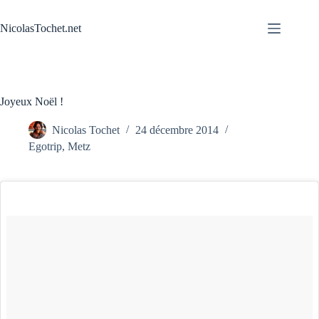
Passer
au
NicolasTochet.net
contenu
Joyeux Noël !
Nicolas Tochet
24 décembre 2014
Egotrip
,
Metz