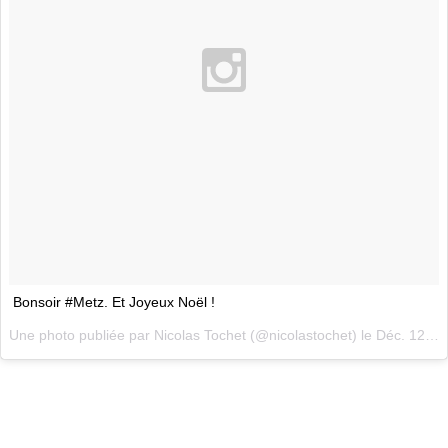
Bonsoir #Metz. Et Joyeux Noël !
Une photo publiée par Nicolas Tochet (@nicolastochet) le
Déc. 12, 2014 at 8:09 PST