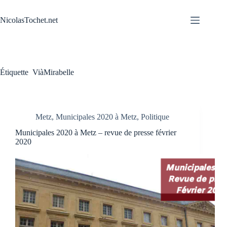
Passer
au
NicolasTochet.net
contenu
Étiquette
ViàMirabelle
Metz
,
Municipales 2020 à Metz
,
Politique
Municipales 2020 à Metz – revue de presse février
2020