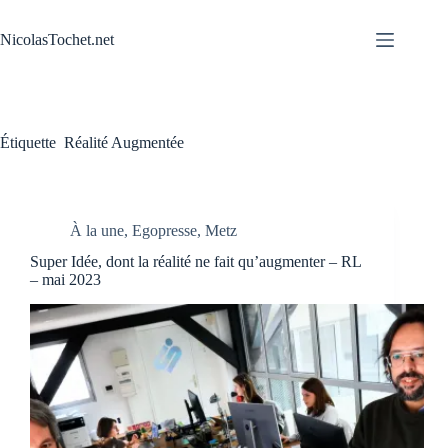
Passer
au
NicolasTochet.net
contenu
Étiquette
Réalité Augmentée
À la une
,
Egopresse
,
Metz
Super Idée, dont la réalité ne fait qu’augmenter – RL
– mai 2023