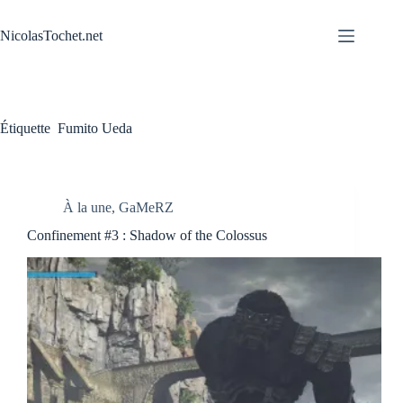
Passer
au
NicolasTochet.net
contenu
Étiquette
Fumito Ueda
À la une
,
GaMeRZ
Confinement #3 : Shadow of the Colossus