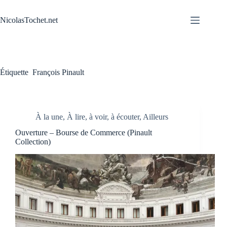
Passer
au
NicolasTochet.net
contenu
Étiquette
François Pinault
À la une
,
À lire, à voir, à écouter
,
Ailleurs
Ouverture – Bourse de Commerce (Pinault
Collection)