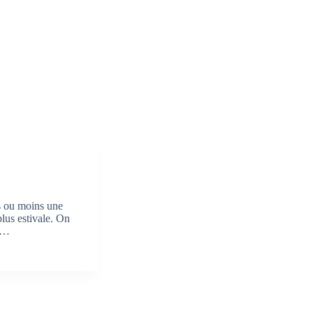
s ou moins une
plus estivale. On
es…