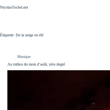
Passer
au
NicolasTochet.net
contenu
Étiquette
De la neige en été
Musique
Au milieu du mois d’août, zéro degré