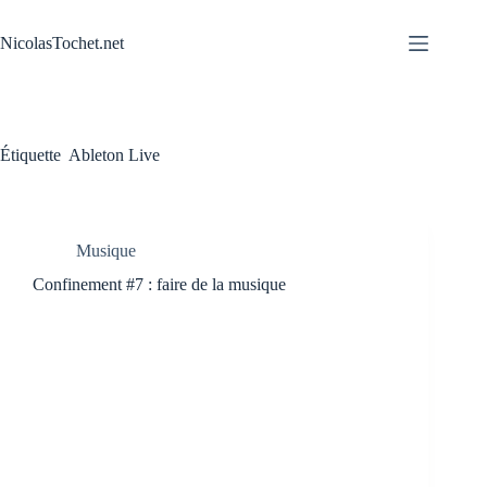
Passer
au
NicolasTochet.net
contenu
Étiquette
Ableton Live
Musique
Confinement #7 : faire de la musique