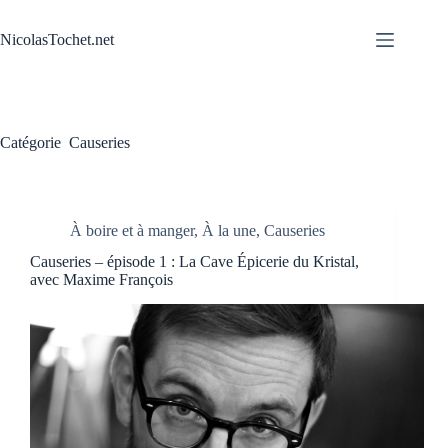
Passer
au
NicolasTochet.net
contenu
Catégorie
Causeries
À boire et à manger
,
À la une
,
Causeries
Causeries – épisode 1 : La Cave Épicerie du Kristal,
avec Maxime François